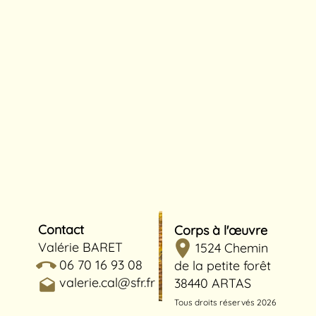
Contact
Corps à l'œuvre
location_on
Valérie BARET
1524 Chemin
call_end
06 70 16 93 08
de la petite forêt
valerie.cal@sfr.fr
38440 ARTAS
drafts
Tous droits réservés 2026