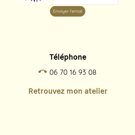
Envoyer l'email
Téléphone
call_end
06 70 16 93 08
Retrouvez mon atelier